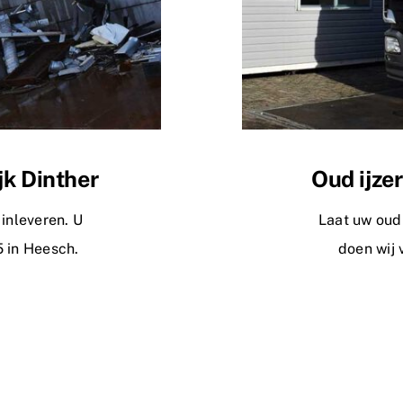
jk Dinther
Oud ijze
 inleveren. U
Laat uw oud 
 in Heesch.
doen wij 