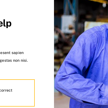
elp
aesent sapien
gestas non nisi.
correct