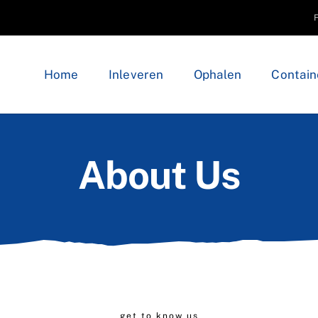
Home
Inleveren
Ophalen
Contain
About Us
get to know us