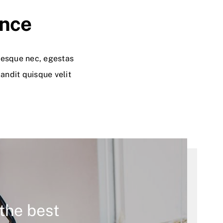
ence
ntesque nec, egestas
landit quisque velit
the best