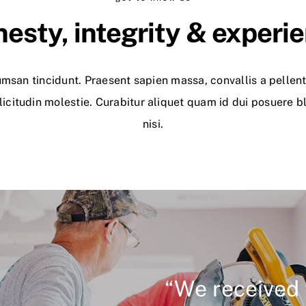
esty, integrity & experi
umsan tincidunt. Praesent sapien massa, convallis a pelle
licitudin molestie. Curabitur aliquet quam id dui posuere b
nisi.
%
“We received 