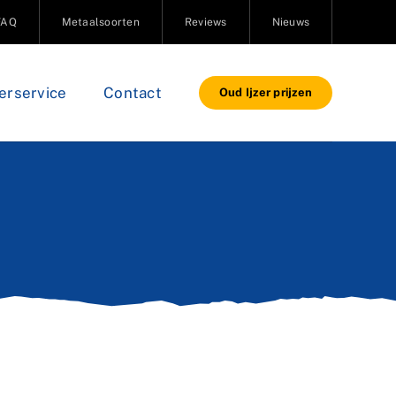
FAQ
Metaalsoorten
Reviews
Nieuws
erservice
Contact
Oud Ijzer prijzen